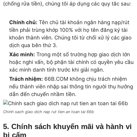
(chống rửa tiền), chúng tôi áp dụng các quy tắc sau:
Chính chủ:
Tên chủ tài khoản ngân hàng nạp/rút
tiền phải trùng khớp 100% với họ tên đăng ký tài
khoản thành viên. Chúng tôi từ chối xử lý các giao
dịch qua bên thứ 3.
Xác minh:
Trong một số trường hợp giao dịch lớn
hoặc nghi vấn, bộ phận tài chính có quyền yêu cầu
xác minh danh tính trước khi giải ngân.
Trách nhiệm:
66B.COM không chịu trách nhiệm
nếu thành viên nhập sai thông tin người thụ hưởng
dẫn đến chuyển nhầm tiền.
Chinh sach giao dich nap rut tien an toan tai 66b
5. Chính sách khuyến mãi và hành vi
bị cấm