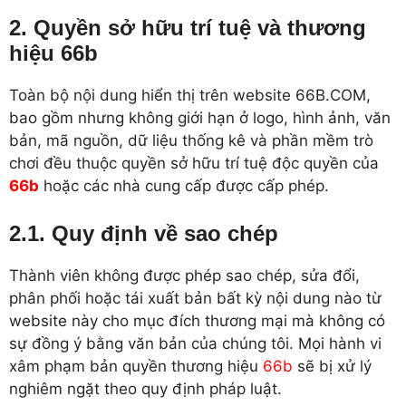
2. Quyền sở hữu trí tuệ và thương
hiệu 66b
Toàn bộ nội dung hiển thị trên website 66B.COM,
bao gồm nhưng không giới hạn ở logo, hình ảnh, văn
bản, mã nguồn, dữ liệu thống kê và phần mềm trò
chơi đều thuộc quyền sở hữu trí tuệ độc quyền của
66b
hoặc các nhà cung cấp được cấp phép.
2.1. Quy định về sao chép
Thành viên không được phép sao chép, sửa đổi,
phân phối hoặc tái xuất bản bất kỳ nội dung nào từ
website này cho mục đích thương mại mà không có
sự đồng ý bằng văn bản của chúng tôi. Mọi hành vi
xâm phạm bản quyền thương hiệu
66b
sẽ bị xử lý
nghiêm ngặt theo quy định pháp luật.