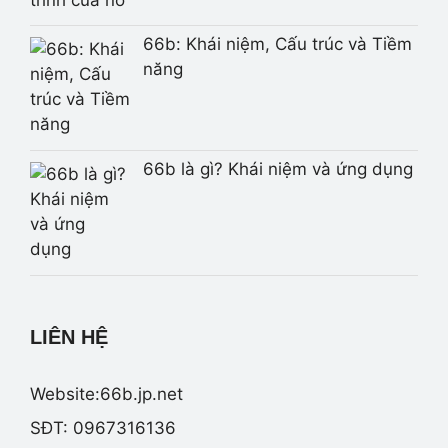
66b: Khái niệm, Cấu trúc và Tiềm
năng
66b là gì? Khái niệm và ứng dụng
LIÊN HỆ
Website:66b.jp.net
SĐT: 0967316136