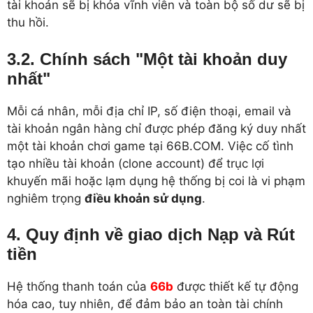
tài khoản sẽ bị khóa vĩnh viễn và toàn bộ số dư sẽ bị
thu hồi.
3.2. Chính sách "Một tài khoản duy
nhất"
Mỗi cá nhân, mỗi địa chỉ IP, số điện thoại, email và
tài khoản ngân hàng chỉ được phép đăng ký duy nhất
một tài khoản chơi game tại 66B.COM. Việc cố tình
tạo nhiều tài khoản (clone account) để trục lợi
khuyến mãi hoặc lạm dụng hệ thống bị coi là vi phạm
nghiêm trọng
điều khoản sử dụng
.
4. Quy định về giao dịch Nạp và Rút
tiền
Hệ thống thanh toán của
66b
được thiết kế tự động
hóa cao, tuy nhiên, để đảm bảo an toàn tài chính