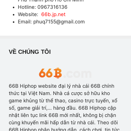
Hotline: 0967316136
Website:
66b.jp.net
Email:
phuq7155@gmail.com
VỀ CHÚNG TÔI
66B Hiphop website đại lý nhà cái 66B chính
thức tại Việt Nam. Nhà cá cược sở hữu kho
game khủng từ thể thao, casino trực tuyến, xổ
số, game giải trí,… hàng đầu. 66B Hiphop cập
nhật liên tục link 66B mới nhất, không bị chặn
cùng khuyến mãi hấp dẫn từ nhà cái. Theo dõi
66B Hiphop nhận hướng dẫn, cách chơi, tin tức