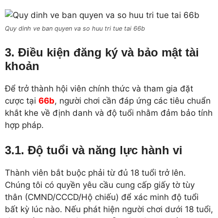
Quy dinh ve ban quyen va so huu tri tue tai 66b
3. Điều kiện đăng ký và bảo mật tài
khoản
Để trở thành hội viên chính thức và tham gia đặt
cược tại
66b
, người chơi cần đáp ứng các tiêu chuẩn
khắt khe về định danh và độ tuổi nhằm đảm bảo tính
hợp pháp.
3.1. Độ tuổi và năng lực hành vi
Thành viên bắt buộc phải từ đủ 18 tuổi trở lên.
Chúng tôi có quyền yêu cầu cung cấp giấy tờ tùy
thân (CMND/CCCD/Hộ chiếu) để xác minh độ tuổi
bất kỳ lúc nào. Nếu phát hiện người chơi dưới 18 tuổi,