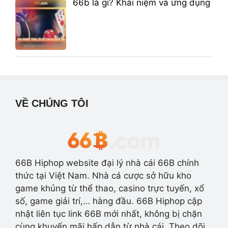
66b là gì? Khái niệm và ứng dụng
VỀ CHÚNG TÔI
66B Hiphop website đại lý nhà cái 66B chính
thức tại Việt Nam. Nhà cá cược sở hữu kho
game khủng từ thể thao, casino trực tuyến, xổ
số, game giải trí,… hàng đầu. 66B Hiphop cập
nhật liên tục link 66B mới nhất, không bị chặn
cùng khuyến mãi hấp dẫn từ nhà cái. Theo dõi