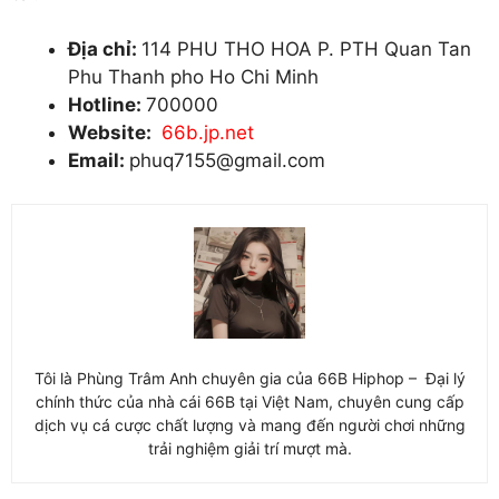
Địa chỉ:
114 PHU THO HOA P. PTH Quan Tan
Phu Thanh pho Ho Chi Minh
Hotline:
700000
Website:
66b.jp.net
Email:
phuq7155@gmail.com
Tôi là Phùng Trâm Anh chuyên gia của 66B Hiphop – Đại lý
chính thức của nhà cái 66B tại Việt Nam, chuyên cung cấp
dịch vụ cá cược chất lượng và mang đến người chơi những
trải nghiệm giải trí mượt mà.