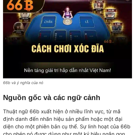
66b và ý nghĩa của nó
Nguồn gốc và các ngữ cảnh
Thuật ngữ 66b xuất hiện ở nhiều lĩnh vực, từ mã
định danh đến nhãn hiệu sản phẩm hoặc một đại
diện cho một phiên bản cụ thể. Sự linh hoạt của 66b
cho phép nó được dùng như một ký hiệu ngắn gọn