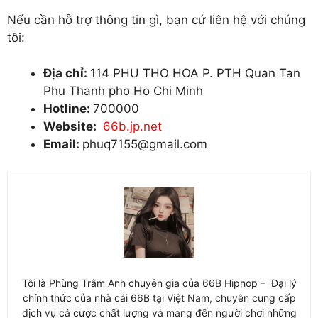
Nếu cần hỗ trợ thông tin gì, bạn cứ liên hệ với chúng
tôi:
Địa chỉ:
114 PHU THO HOA P. PTH Quan Tan
Phu Thanh pho Ho Chi Minh
Hotline:
700000
Website:
66b.jp.net
Email:
phuq7155@gmail.com
Tôi là Phùng Trâm Anh chuyên gia của 66B Hiphop – Đại lý
chính thức của nhà cái 66B tại Việt Nam, chuyên cung cấp
dịch vụ cá cược chất lượng và mang đến người chơi những