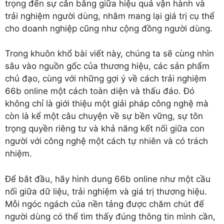
trọng đến sự cân bằng giữa hiệu quả vận hành và
trải nghiệm người dùng, nhằm mang lại giá trị cụ thể
cho doanh nghiệp cũng như cộng đồng người dùng.
Trong khuôn khổ bài viết này, chúng ta sẽ cùng nhìn
sâu vào nguồn gốc của thương hiệu, các sản phẩm
chủ đạo, cùng với những gợi ý về cách trải nghiệm
66b online một cách toàn diện và thấu đáo. Đó
không chỉ là giới thiệu một giải pháp công nghệ mà
còn là kể một câu chuyện về sự bền vững, sự tôn
trọng quyền riêng tư và khả năng kết nối giữa con
người với công nghệ một cách tự nhiên và có trách
nhiệm.
Để bắt đầu, hãy hình dung 66b online như một cầu
nối giữa dữ liệu, trải nghiệm và giá trị thương hiệu.
Mỗi ngóc ngách của nền tảng được chăm chút để
người dùng có thể tìm thấy đúng thông tin mình cần,