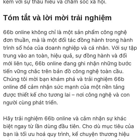
kèm với sự thấu hiểu và chăm sóc xã hội.
Tóm tắt và lời mời trải nghiệm
66b online không chỉ là một sản phẩm công nghệ
đơn thuần, mà là một đối tác đồng hành trong hành
trình số hóa của doanh nghiệp và cá nhân. Với sự tập
trung vào an toàn, hiệu quả, sự đồng hành và đổi
mới liên tục, 66b online đang ghi nhận những bước
tiến vững chắc trên bản đồ công nghệ toàn cầu.
Chúng tôi mời bạn khám phá và trải nghiệm 66b
online để cảm nhận sức mạnh của một nền tảng
được thiết kế cho tương lai – nơi công nghệ và con
người cùng phát triển.
Hãy trải nghiệm 66b online và cảm nhận sự khác
biệt ngay từ lần dùng đầu tiên. Cho dù mục tiêu của
bạn là tối ưu hoá quy trình, kể chuyện thương hiệu