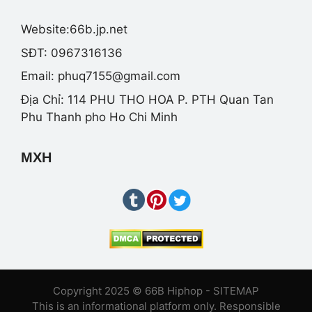
Website:66b.jp.net
SĐT: 0967316136
Email:
phuq7155@gmail.com
Địa Chỉ: 114 PHU THO HOA P. PTH Quan Tan
Phu Thanh pho Ho Chi Minh
MXH
Copyright 2025 © 66B Hiphop -
SITEMAP
This is an informational platform only. Responsible