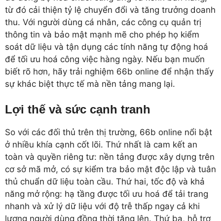
từ đó cải thiện tỷ lệ chuyển đổi và tăng trưởng doanh
thu. Với người dùng cá nhân, các công cụ quản trị
thông tin và bảo mật mạnh mẽ cho phép họ kiểm
soát dữ liệu và tận dụng các tính năng tự động hoá
để tối ưu hoá công việc hàng ngày. Nếu bạn muốn
biết rõ hơn, hãy trải nghiệm 66b online để nhận thấy
sự khác biệt thực tế mà nền tảng mang lại.
Lợi thế và sức cạnh tranh
So với các đối thủ trên thị trường, 66b online nổi bật
ở nhiều khía cạnh cốt lõi. Thứ nhất là cam kết an
toàn và quyền riêng tư: nền tảng được xây dựng trên
cơ sở mã mở, có sự kiểm tra bảo mật độc lập và tuân
thủ chuẩn dữ liệu toàn cầu. Thứ hai, tốc độ và khả
năng mở rộng: hạ tầng được tối ưu hoá để tải trang
nhanh và xử lý dữ liệu với độ trễ thấp ngay cả khi
lượng người dùng đồng thời tăng lên. Thứ ba, hỗ trợ