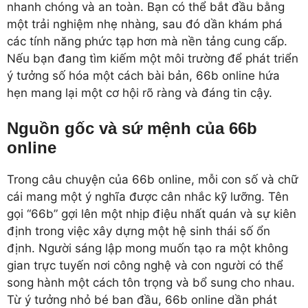
nhanh chóng và an toàn. Bạn có thể bắt đầu bằng
một trải nghiệm nhẹ nhàng, sau đó dần khám phá
các tính năng phức tạp hơn mà nền tảng cung cấp.
Nếu bạn đang tìm kiếm một môi trường để phát triển
ý tưởng số hóa một cách bài bản, 66b online hứa
hẹn mang lại một cơ hội rõ ràng và đáng tin cậy.
Nguồn gốc và sứ mệnh của 66b
online
Trong câu chuyện của 66b online, mỗi con số và chữ
cái mang một ý nghĩa được cân nhắc kỹ lưỡng. Tên
gọi “66b” gợi lên một nhịp điệu nhất quán và sự kiên
định trong việc xây dựng một hệ sinh thái số ổn
định. Người sáng lập mong muốn tạo ra một không
gian trực tuyến nơi công nghệ và con người có thể
song hành một cách tôn trọng và bổ sung cho nhau.
Từ ý tưởng nhỏ bé ban đầu, 66b online dần phát