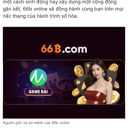
một cách sinh động hay xây dựng một cộng đồng
gắn kết, 66b online sẽ đồng hành cùng bạn trên mọi
nấc thang của hành trình số hóa.
Nguồn gốc và sứ mệnh của 66b online