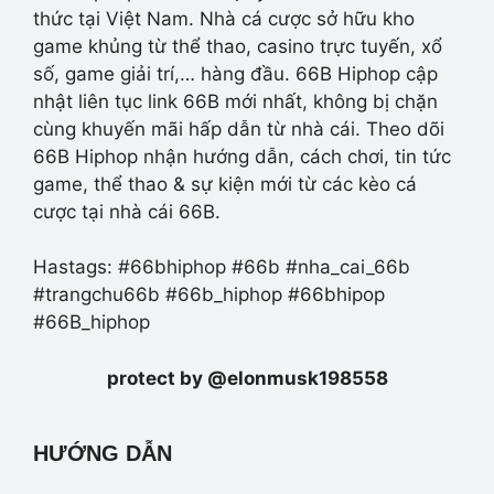
thức tại Việt Nam. Nhà cá cược sở hữu kho
game khủng từ thể thao, casino trực tuyến, xổ
số, game giải trí,… hàng đầu. 66B Hiphop cập
nhật liên tục link 66B mới nhất, không bị chặn
cùng khuyến mãi hấp dẫn từ nhà cái. Theo dõi
66B Hiphop nhận hướng dẫn, cách chơi, tin tức
game, thể thao & sự kiện mới từ các kèo cá
cược tại nhà cái 66B.
Hastags: #66bhiphop #66b #nha_cai_66b
#trangchu66b #66b_hiphop #66bhipop
#66B_hiphop
protect by @elonmusk198558
HƯỚNG DẪN