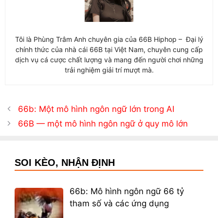
Tôi là Phùng Trâm Anh chuyên gia của 66B Hiphop – Đại lý
chính thức của nhà cái 66B tại Việt Nam, chuyên cung cấp
dịch vụ cá cược chất lượng và mang đến người chơi những
trải nghiệm giải trí mượt mà.
66b: Một mô hình ngôn ngữ lớn trong AI
66B — một mô hình ngôn ngữ ở quy mô lớn
SOI KÈO, NHẬN ĐỊNH
66b: Mô hình ngôn ngữ 66 tỷ
tham số và các ứng dụng