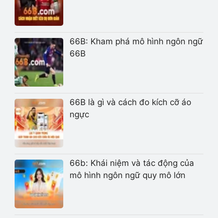
66B: Kham phá mô hình ngôn ngữ
66B
66B là gì và cách đo kích cỡ áo
ngực
66b: Khái niệm và tác động của
mô hình ngôn ngữ quy mô lớn