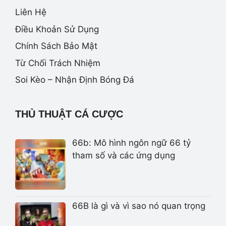
Liên Hệ
Điều Khoản Sử Dụng
Chính Sách Bảo Mật
Từ Chối Trách Nhiệm
Soi Kèo – Nhận Định Bóng Đá
THỦ THUẬT CÁ CƯỢC
66b: Mô hình ngôn ngữ 66 tỷ
tham số và các ứng dụng
66B là gì và vì sao nó quan trọng