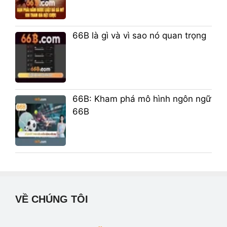
66B là gì và vì sao nó quan trọng
66B: Kham phá mô hình ngôn ngữ
66B
VỀ CHÚNG TÔI