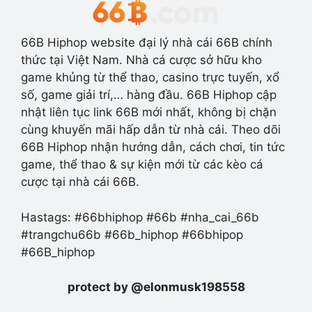
66B Hiphop website đại lý nhà cái 66B chính
thức tại Việt Nam. Nhà cá cược sở hữu kho
game khủng từ thể thao, casino trực tuyến, xổ
số, game giải trí,… hàng đầu. 66B Hiphop cập
nhật liên tục link 66B mới nhất, không bị chặn
cùng khuyến mãi hấp dẫn từ nhà cái. Theo dõi
66B Hiphop nhận hướng dẫn, cách chơi, tin tức
game, thể thao & sự kiện mới từ các kèo cá
cược tại nhà cái 66B.
Hastags: #66bhiphop #66b #nha_cai_66b
#trangchu66b #66b_hiphop #66bhipop
#66B_hiphop
protect by @elonmusk198558