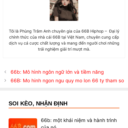
Tôi là Phùng Trâm Anh chuyên gia của 66B Hiphop – Đại lý
chính thức của nhà cái 66B tại Việt Nam, chuyên cung cấp
dịch vụ cá cược chất lượng và mang đến người chơi những
trải nghiệm giải trí mượt mà.
66b: Mô hình ngôn ngữ lớn và tiềm năng
66B: Mo hinh ngon ngu quy mo lon 66 ty tham so
SOI KÈO, NHẬN ĐỊNH
66b: một khái niệm và hành trình
của nó