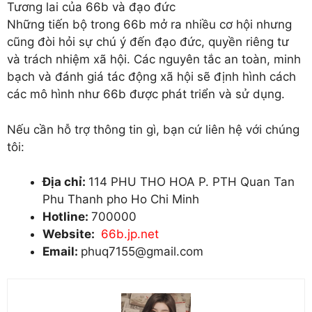
Tương lai của 66b và đạo đức
Những tiến bộ trong 66b mở ra nhiều cơ hội nhưng
cũng đòi hỏi sự chú ý đến đạo đức, quyền riêng tư
và trách nhiệm xã hội. Các nguyên tắc an toàn, minh
bạch và đánh giá tác động xã hội sẽ định hình cách
các mô hình như 66b được phát triển và sử dụng.
Nếu cần hỗ trợ thông tin gì, bạn cứ liên hệ với chúng
tôi:
Địa chỉ:
114 PHU THO HOA P. PTH Quan Tan
Phu Thanh pho Ho Chi Minh
Hotline:
700000
Website:
66b.jp.net
Email:
phuq7155@gmail.com