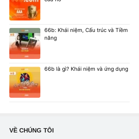
66b: Khái niệm, Cấu trúc và Tiềm
năng
66b là gì? Khái niệm và ứng dụng
VỀ CHÚNG TÔI