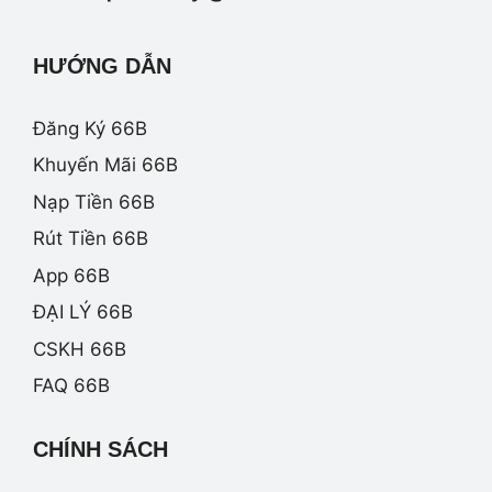
HƯỚNG DẪN
Đăng Ký 66B
Khuyến Mãi 66B
Nạp Tiền 66B
Rút Tiền 66B
App 66B
ĐẠI LÝ 66B
CSKH 66B
FAQ 66B
CHÍNH SÁCH