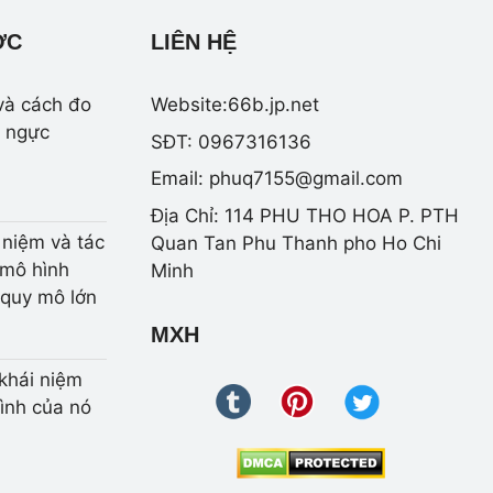
ỢC
LIÊN HỆ
 và cách đo
Website:66b.jp.net
o ngực
SĐT: 0967316136
Email:
phuq7155@gmail.com
Địa Chỉ: 114 PHU THO HOA P. PTH
 niệm và tác
Quan Tan Phu Thanh pho Ho Chi
mô hình
Minh
quy mô lớn
MXH
khái niệm
rình của nó