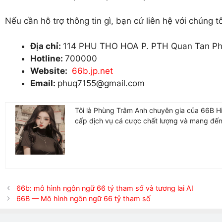
Nếu cần hỗ trợ thông tin gì, bạn cứ liên hệ với chúng t
Địa chỉ:
114 PHU THO HOA P. PTH Quan Tan Ph
Hotline:
700000
Website:
66b.jp.net
Email:
phuq7155@gmail.com
Tôi là Phùng Trâm Anh chuyên gia của 66B Hi
cấp dịch vụ cá cược chất lượng và mang đến 
66b: mô hình ngôn ngữ 66 tỷ tham số và tương lai AI
66B — Mô hình ngôn ngữ 66 tỷ tham số