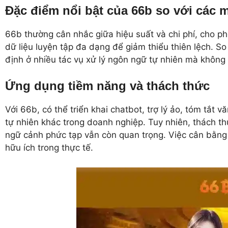
Đặc điểm nổi bật của 66b so với các 
66b thường cân nhắc giữa hiệu suất và chi phí, cho p
dữ liệu luyện tập đa dạng để giảm thiểu thiên lệch. S
định ở nhiều tác vụ xử lý ngôn ngữ tự nhiên mà không 
Ứng dụng tiềm năng và thách thức
Với 66b, có thể triển khai chatbot, trợ lý ảo, tóm tắt 
tự nhiên khác trong doanh nghiệp. Tuy nhiên, thách th
ngữ cảnh phức tạp vẫn còn quan trọng. Việc cân bằng 
hữu ích trong thực tế.