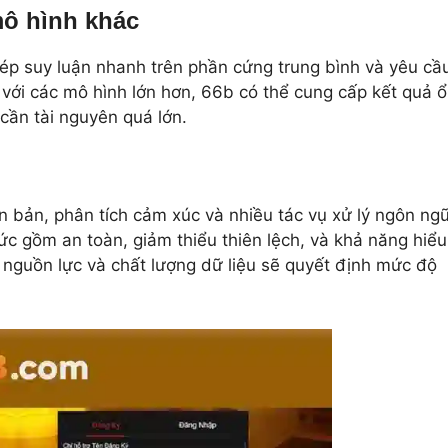
mô hình khác
hép suy luận nhanh trên phần cứng trung bình và yêu cầ
o với các mô hình lớn hơn, 66b có thể cung cấp kết quả 
cần tài nguyên quá lớn.
văn bản, phân tích cảm xúc và nhiều tác vụ xử lý ngôn ng
ức gồm an toàn, giảm thiểu thiên lệch, và khả năng hiểu
nguồn lực và chất lượng dữ liệu sẽ quyết định mức độ