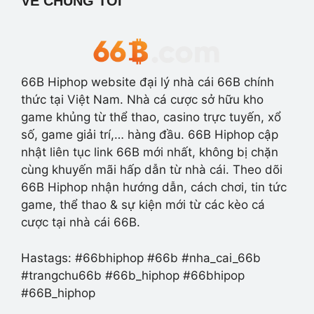
VỀ CHÚNG TÔI
66B Hiphop website đại lý nhà cái 66B chính
thức tại Việt Nam. Nhà cá cược sở hữu kho
game khủng từ thể thao, casino trực tuyến, xổ
số, game giải trí,… hàng đầu. 66B Hiphop cập
nhật liên tục link 66B mới nhất, không bị chặn
cùng khuyến mãi hấp dẫn từ nhà cái. Theo dõi
66B Hiphop nhận hướng dẫn, cách chơi, tin tức
game, thể thao & sự kiện mới từ các kèo cá
cược tại nhà cái 66B.
Hastags: #66bhiphop #66b #nha_cai_66b
#trangchu66b #66b_hiphop #66bhipop
#66B_hiphop