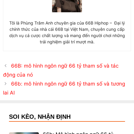
Tôi là Phùng Trâm Anh chuyên gia của 66B Hiphop – Đại lý
chính thức của nhà cái 66B tại Việt Nam, chuyên cung cấp
dịch vụ cá cược chất lượng và mang đến người chơi những
trải nghiệm giải trí mượt mà.
66B: mô hình ngôn ngữ 66 tỷ tham số và tác
động của nó
66b: mô hình ngôn ngữ 66 tỷ tham số và tương
lai AI
SOI KÈO, NHẬN ĐỊNH