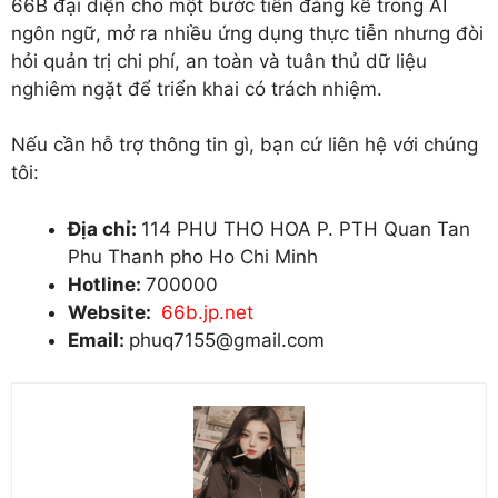
66B đại diện cho một bước tiến đáng kể trong AI
ngôn ngữ, mở ra nhiều ứng dụng thực tiễn nhưng đòi
hỏi quản trị chi phí, an toàn và tuân thủ dữ liệu
nghiêm ngặt để triển khai có trách nhiệm.
Nếu cần hỗ trợ thông tin gì, bạn cứ liên hệ với chúng
tôi:
Địa chỉ:
114 PHU THO HOA P. PTH Quan Tan
Phu Thanh pho Ho Chi Minh
Hotline:
700000
Website:
66b.jp.net
Email:
phuq7155@gmail.com