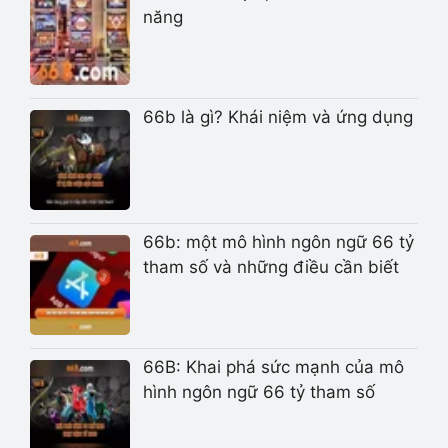
năng
66b là gì? Khái niệm và ứng dụng
66b: một mô hình ngôn ngữ 66 tỷ
tham số và những điều cần biết
66B: Khai phá sức mạnh của mô
hình ngôn ngữ 66 tỷ tham số