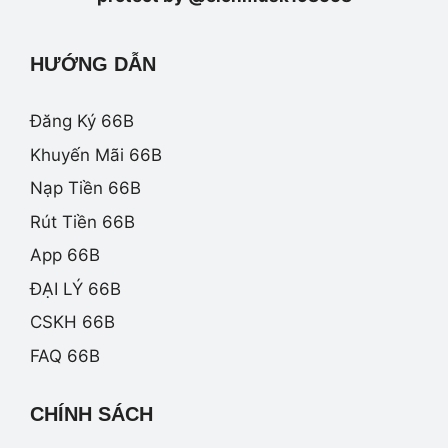
HƯỚNG DẪN
Đăng Ký 66B
Khuyến Mãi 66B
Nạp Tiền 66B
Rút Tiền 66B
App 66B
ĐẠI LÝ 66B
CSKH 66B
FAQ 66B
CHÍNH SÁCH