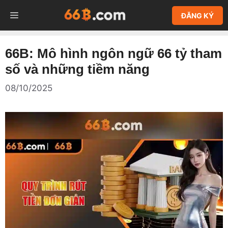
Chuyển
MENU
ĐĂNG KÝ
đến
nội
dung
66B: Mô hình ngôn ngữ 66 tỷ tham
số và những tiềm năng
08/10/2025