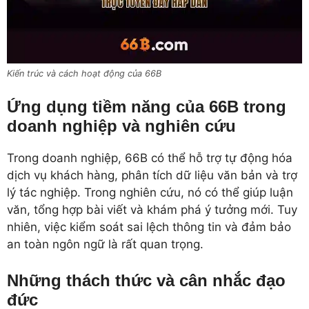
Kiến trúc và cách hoạt động của 66B
Ứng dụng tiềm năng của 66B trong
doanh nghiệp và nghiên cứu
Trong doanh nghiệp, 66B có thể hỗ trợ tự động hóa
dịch vụ khách hàng, phân tích dữ liệu văn bản và trợ
lý tác nghiệp. Trong nghiên cứu, nó có thể giúp luận
văn, tổng hợp bài viết và khám phá ý tưởng mới. Tuy
nhiên, việc kiểm soát sai lệch thông tin và đảm bảo
an toàn ngôn ngữ là rất quan trọng.
Những thách thức và cân nhắc đạo
đức