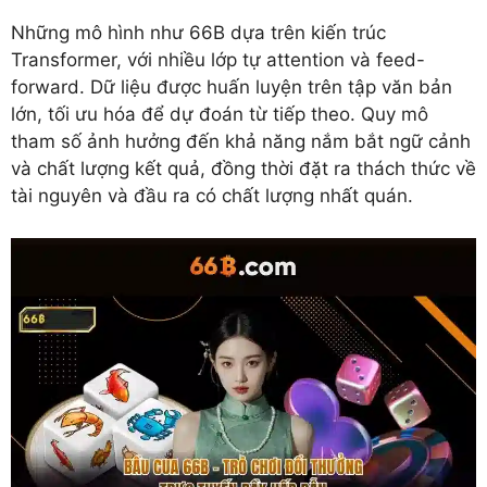
Những mô hình như 66B dựa trên kiến trúc
Transformer, với nhiều lớp tự attention và feed-
forward. Dữ liệu được huấn luyện trên tập văn bản
lớn, tối ưu hóa để dự đoán từ tiếp theo. Quy mô
tham số ảnh hưởng đến khả năng nắm bắt ngữ cảnh
và chất lượng kết quả, đồng thời đặt ra thách thức về
tài nguyên và đầu ra có chất lượng nhất quán.