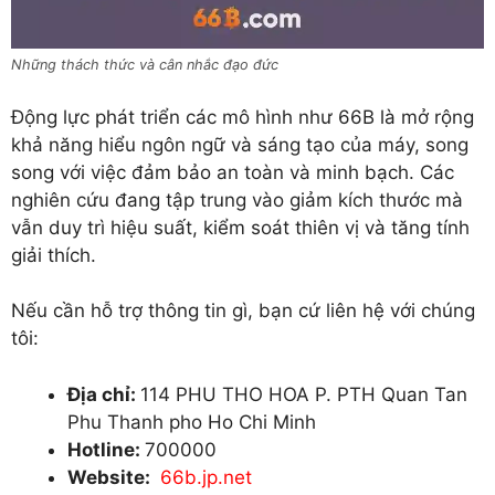
Những thách thức và cân nhắc đạo đức
Động lực phát triển các mô hình như 66B là mở rộng
khả năng hiểu ngôn ngữ và sáng tạo của máy, song
song với việc đảm bảo an toàn và minh bạch. Các
nghiên cứu đang tập trung vào giảm kích thước mà
vẫn duy trì hiệu suất, kiểm soát thiên vị và tăng tính
giải thích.
Nếu cần hỗ trợ thông tin gì, bạn cứ liên hệ với chúng
tôi:
Địa chỉ:
114 PHU THO HOA P. PTH Quan Tan
Phu Thanh pho Ho Chi Minh
Hotline:
700000
Website:
66b.jp.net