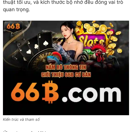
thuật tối ưu, và kích thước bộ nhớ đều đóng vai trò
quan trọng.
Kiến trúc và tham số