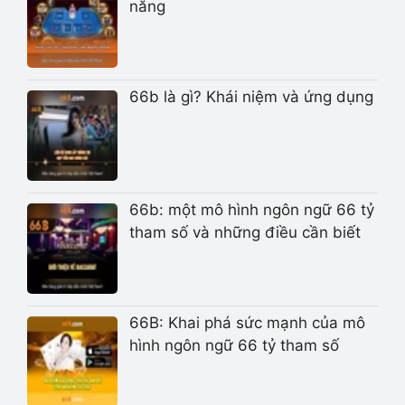
năng
66b là gì? Khái niệm và ứng dụng
66b: một mô hình ngôn ngữ 66 tỷ
tham số và những điều cần biết
66B: Khai phá sức mạnh của mô
hình ngôn ngữ 66 tỷ tham số