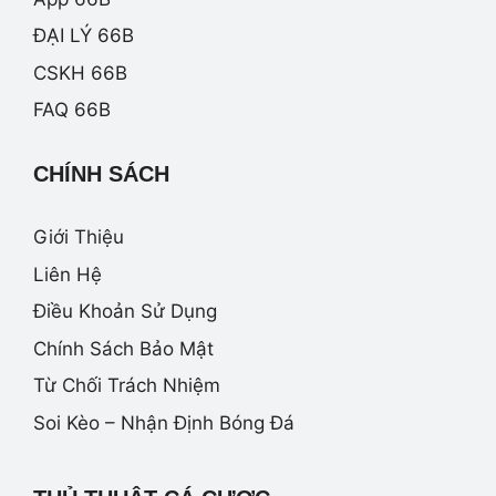
ĐẠI LÝ 66B
CSKH 66B
FAQ 66B
CHÍNH SÁCH
Giới Thiệu
Liên Hệ
Điều Khoản Sử Dụng
Chính Sách Bảo Mật
Từ Chối Trách Nhiệm
Soi Kèo – Nhận Định Bóng Đá